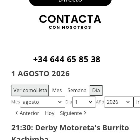
CONTACTA
CON NOSOTROS
+34 644 65 85 38
1 AGOSTO 2026
Ver como
Lista
Mes
Semana
Día
Mes
Día
Año
Anterior
Hoy
Siguiente
21:30:
21:30: Derby Motoreta's Burrito
Derby
Kachimba
Motoreta's