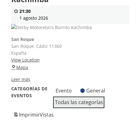
Burrito
21:30
Kachimba
1 agosto 2026
San Roque
San Roque
,
Cádiz
11360
España
View Location
S
Mapa
a
Leer más
n
R
CATEGORÍAS DE
Evento
General
o
EVENTOS
q
Todas las categorías
u
Imprimir
Vistas
e