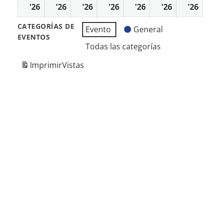
'26
6
'26
7
'26
8
'26
9
'26
10
'26
11
'26
12
abril
abril
abril
abril
abril
abril
abril
CATEGORÍAS DE
Evento
General
2026
2026
2026
2026
2026
2026
2026
EVENTOS
Todas las categorías
Imprimir
Vistas