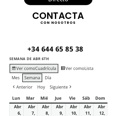
CONTACTA
CON NOSOTROS
+34 644 65 85 38
SEMANA DE ABR 6TH
Ver como
Cuadrícula
Ver como
Lista
Mes
Semana
Día
Anterior
Hoy
Siguiente
Lun
lunes
Mar
martes
Mié
miércoles
Jue
jueves
Vie
viernes
Sáb
sábado
Dom
domi
Abr
Abr
Abr
Abr
Abr
Abr
Abr
6,
7,
8,
9,
10,
11,
12,