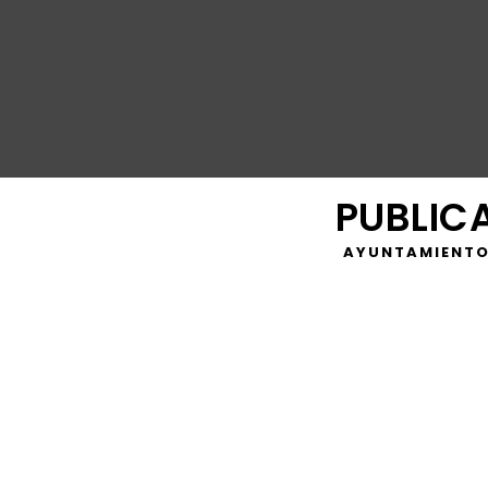
PUBLIC
AYUNTAMIENTO
https://youtu.be/bzU74PkR__E