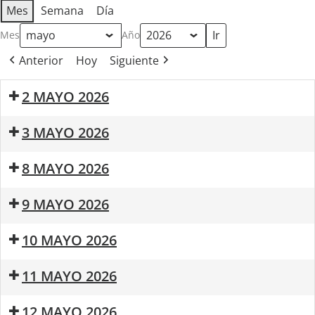
Mes
Semana
Día
Mes
Año
Anterior
Hoy
Siguiente
2 MAYO 2026
Rosaleda
3 MAYO 2026
en
Primavera
Cruz
8 MAYO 2026
de
Mayo
“Sinceros”,
9 MAYO 2026
el
8
Taller
Verbena
20:30:
10 MAYO 2026
de
de
San
¡Entregamos!
mayo
Bulerias
Enrique
Romería
en
11 MAYO 2026
para
2026
San
el
sanar
Enrique
Mañana
XI
V
12 MAYO 2026
2026