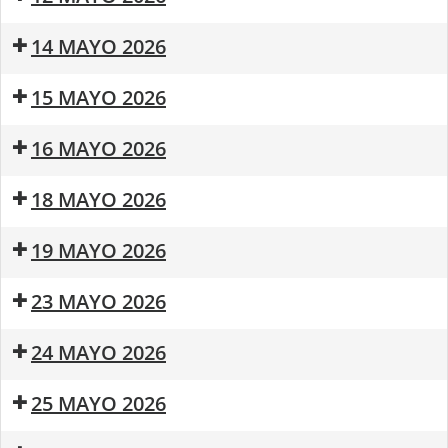
Saludable
Concurso
festival
de
de
Mañana
Mañana
14 MAYO 2026
Fotografia
Monólogos
Saludable
Saludable
Mañana
15 MAYO 2026
Saludable
Fiesta
Mañana
16 MAYO 2026
de
Saludable
Primavera
Cine
Survival
Taller
18 MAYO 2026
Inmersivo
Zombie
de
Resident
Bulerias
Mañana
19 MAYO 2026
Evil
para
Saludable
sanar
Mañana
23 MAYO 2026
Saludable
Taller
24 MAYO 2026
de
Bulerias
18:00:
25 MAYO 2026
para
La
sanar
Bella
Mañana