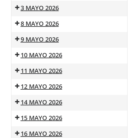
Rosaleda
3 MAYO 2026
en
Primavera
Cruz
8 MAYO 2026
de
Mayo
“Sinceros”,
9 MAYO 2026
el
8
Taller
Verbena
20:30:
10 MAYO 2026
de
de
San
¡Entregamos!
mayo
Bulerias
Enrique
Romería
en
11 MAYO 2026
para
2026
San
el
sanar
Enrique
Mañana
XI
V
12 MAYO 2026
2026
Saludable
Concurso
festival
de
de
Mañana
Mañana
14 MAYO 2026
Fotografia
Monólogos
Saludable
Saludable
Mañana
15 MAYO 2026
Saludable
Fiesta
Mañana
16 MAYO 2026
de
Saludable