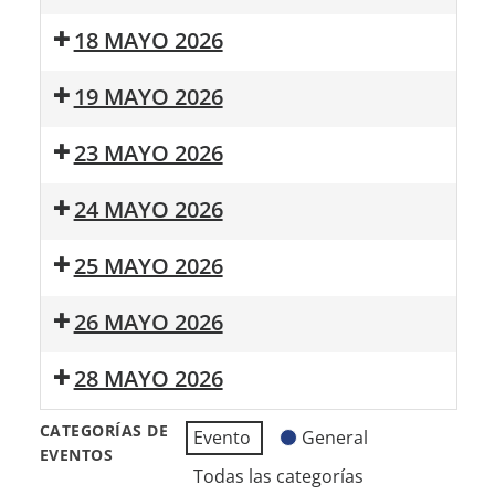
Primavera
Cine
Survival
Taller
18 MAYO 2026
Inmersivo
Zombie
de
Resident
Bulerias
Mañana
19 MAYO 2026
Evil
para
Saludable
sanar
Mañana
23 MAYO 2026
Saludable
Taller
24 MAYO 2026
de
Bulerias
18:00:
25 MAYO 2026
para
La
sanar
Bella
Mañana
26 MAYO 2026
y
Saludable
la
Mañana
Bestia
28 MAYO 2026
Saludable
el
Cross
Musical
CATEGORÍAS DE
Evento
General
de
EVENTOS
las
Todas las categorías
Cuestas